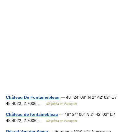
Château De Fontainebleau
— 48° 24′ 08″ N 2° 42′ 02″ E /
48.4022, 2.7006 …
Wikipédia en Français
Château de fontainebleau
— 48° 24′ 08″ N 2° 42′ 02″ E /
48.4022, 2.7006 …
Wikipédia en Français
Gérald Van der Kemp
— Surnom « VDK »[1] Naissance