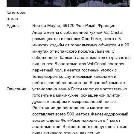
Категория
отеля:
Адрес:
Rue du Mayne, 66120 Фон-Ромё, Франция
Апартаменты с собственной кухней Val Cristal
размещаются в поселке Фон-Роме, всего в 5
минутах ходьбы от горнолыжных объектов и в 20
минутах от испанского поселка Льивия. С
собственного балкона апартаментов открывается
вид на лес.В апартаментах Val Cristal постелен
паркетный пол, имеется гостиный уголок с
телевизором со спутниковыми каналами и
небольшая обеденная зона. В ванной комнате
Описание:
установлена ванна.Гости могут самостоятельно
готовить на мини-кухне, оснащенной плитой,
духовым шкафом и микроволновой печью.
Расстояние до ресторанов и магазинов
составляет всего 500 метров,Железнодорожный
вокзал Одейо-Фон-Роме находится в 4 км от
апартаментов. В окрестностях популярны такие
виды активного отдыха, как пешие